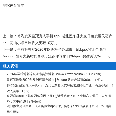
皇冠体育官网
上一篇：
博彩发家皇冠真人手机app_湖北巴东县大支坪镇发展民宿产
业，高山小镇日均收入突破10万元
下一篇：
皇冠管理端2020年欧洲杯举办城市 | &ldquo;紫金合唱节
&rdquo;如何为新时代而歌，江苏评论家们&ldquo;实话实说&rdquo;
相关资讯
2026年至尊博彩论坛海南合法博彩（www.crowncasino365site.com）
皇冠管理端2020年欧洲杯举办城市 | &ldquo;紫金合唱节&rdquo;如何为
博彩发家皇冠真人手机app_湖北巴东县大支坪镇发展民宿产业，高山小镇日均
收入突破10万元
皇冠贷款app下载皇冠体育网上开户_诸葛亮留下的14个预言，道尽了人类运
势，其中的10个已经应验
澳门体育资讯集团一天亚美体育app首页_杨恩东双线作战展锋芒 遂宁登山赛
勇夺双奖