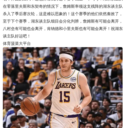
在零落里夫斯和东契奇的情况下，詹姆斯率领这支残阵的湖东谈主队
杀入了季后赛次轮，这是难以思象的！这个赛季的他们依然奏效了，
至于下个赛季，湖东谈主队细目会分化判辨，詹姆斯有可能会离开，
八村垒有可能也会离开，肯纳德和小里夫斯也有可能会离开！祝湖东
谈主队好运吧！
体育菠菜大平台