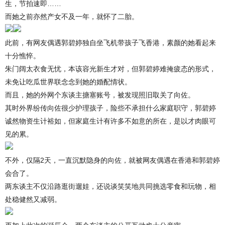
生，节拍速即……
而她之前亦然产女不及一年，就怀了二胎。
此前，有网友偶遇郭碧婷独自坐飞机带孩子飞香港，素颜的她看起来
十分憔悴。
朱门阔太衣食无忧，本该容光新生才对，但郭碧婷难掩疲态的形式，
未免让吃瓜世界联念念到她的婚配情状。
而且，她的外网个东谈主搪塞账号，被发现照旧取关了向佐。
其时外界纷传向佐很少护理孩子，险些不承担什么家庭职守，郭碧婷
诚然物资生计裕如，但家庭生计有许多不如意的所在，是以才肉眼可
见的累。
不外，仅隔2天，一直沉默隐身的向佐，就被网友偶遇在香港和郭碧婷
会合了。
两东谈主不仅沿路逛街遛娃，还说谈笑笑地共同挑选零食和玩物，相
处稳健然又减弱。