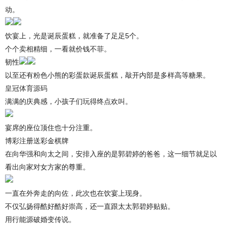
动。
饮宴上，光是诞辰蛋糕，就准备了足足5个。
个个卖相精细，一看就价钱不菲。
韧性
以至还有粉色小熊的彩蛋款诞辰蛋糕，敲开内部是多样高等糖果。
皇冠体育源码
满满的庆典感，小孩子们玩得终点欢叫。
宴席的座位顶住也十分注重。
博彩注册送彩金棋牌
在向华强和向太之间，安排入座的是郭碧婷的爸爸，这一细节就足以
看出向家对女方家的尊重。
一直在外奔走的向佐，此次也在饮宴上现身。
不仅弘扬得酷好酷好崇高，还一直跟太太郭碧婷贴贴。
用行能源破婚变传说。