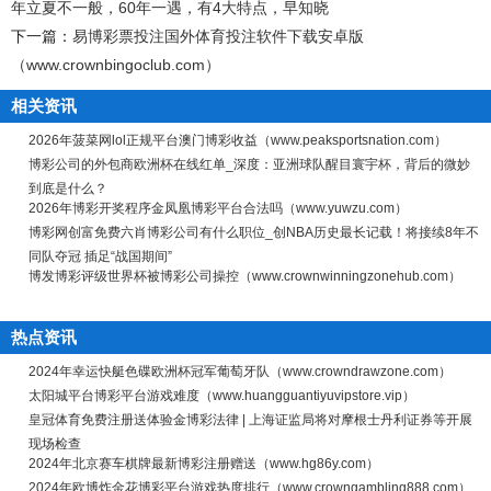
年立夏不一般，60年一遇，有4大特点，早知晓
下一篇：
易博彩票投注国外体育投注软件下载安卓版
（www.crownbingoclub.com）
相关资讯
2026年菠菜网lol正规平台澳门博彩收益（www.peaksportsnation.com）
博彩公司的外包商欧洲杯在线红单_深度：亚洲球队醒目寰宇杯，背后的微妙
到底是什么？
2026年博彩开奖程序金凤凰博彩平台合法吗（www.yuwzu.com）
博彩网创富免费六肖博彩公司有什么职位_创NBA历史最长记载！将接续8年不
同队夺冠 插足“战国期间”
博发博彩评级世界杯被博彩公司操控（www.crownwinningzonehub.com）
热点资讯
2024年幸运快艇色碟欧洲杯冠军葡萄牙队（www.crowndrawzone.com）
太阳城平台博彩平台游戏难度（www.huangguantiyuvipstore.vip）
皇冠体育免费注册送体验金博彩法律 | 上海证监局将对摩根士丹利证券等开展
现场检查
2024年北京赛车棋牌最新博彩注册赠送（www.hg86y.com）
2024年欧博炸金花博彩平台游戏热度排行（www.crowngambling888.com）