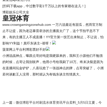
[扫码下载app，中过数字彩1千万以上的专家都在这儿！]
博彩娱乐公司大全
皇冠体育
www.crowngamingzonehub.com 一万六说最近有甜瓜，然而官方制
止不让提，因为老迈暴雷牵涉的主播面太广了，这个节拍平息不下
来，有的主播王人不成直播！YY官方第一技艺出来制止，不让说，怕
影响YY利益！真吓东谈主~谁呀！
菠菜网上平台利博彩票好不好
小洲说战神点，曝跟点哥好纯是我硬舔来的，我和王小源他们不勉强
的时候，点哥让我别吱声，他用小号给我刷了10万。终末决裂是因为
在直播间玩金铲铲，八喜玩抢了一张战神点的牌，点哥突破了， 小洲
若何谈歉王人没用，那时就认为有钱东谈主性情真大。
上一篇：
微信博彩平台对刷流水体育资讯平台卖料_5月5日立夏，今