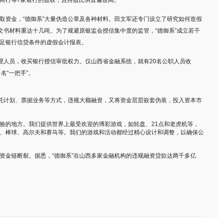
取资金，“德御系”大量伪造公章及各种材料。田文军还专门设立了研究如何造假
文书材料重达十几吨。为了规避原银监会授信集中度的监管，“德御系”成立若干
足银行信贷条件的虚假会计报表。
管理人员，收买银行授信审批权力。仅山西省金融系统，就有20名公职人员收
名“一把手”。
信托计划、票据业务等方式，违规大额融资，又将资金层层嵌套伪装，投入资本市
验的地方。我们提供世界上最受欢迎的博彩游戏，如轮盘、21点和老虎机等，
、棒球、高尔夫和赛马等。我们的游戏和活动都经过精心设计和调整，以确保公
破，资金链断裂。据悉，“德御系”在山西多家金融机构的违规融资贷款达两千多亿