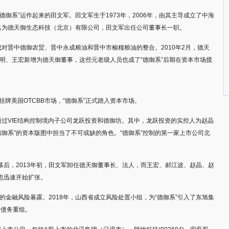
德御系”运作起来的田文军。田文军生于1973年，2006年，由其主导成立了中海
更名为德天御生态科技（北京）有限公司，田文军出任公司董事长一职。
成对晋中德御农贸、晋中永成粮油和晋中市榆糧粮油的整合。2010年2月，德天
明、王宏新增为德天御董事，这些元老级人员也成了“德御系”后期在资本市场搅
挂牌美国OTCBB市场，“德御系”正式踏入资本市场。
通过VIE结构控制境内子公司龙跃投资和德御坊。其中，龙跃投资的实控人为赵晶
御系”的资本版图中担当了不可或缺的角色。“德御系”控制的第一家上市公司北
幕后，2013年初，田文军卸任德天御董事长、法人，而王宏、郝江波、赵晶、赵
也迅速开始扩张。
”的金融风险暴露。2018年，山西省成立风险处置小组，为“德御系”引入了东旭集
行债务重组。