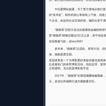
中纪委网站披露，为了更方便地从银行套
的“技术处”，制作的假公章就有上千枚，伪造
个企业，由这些企业互相担保，编织出若干满
“德御系”还想方设法拉拢腐蚀金融机构
受“德御系”财物总额达2亿元之多，其中包括多
皇冠客服飞机：@seo3687
多年来，“德御系”以贷款、资管计划、
场，操纵股票交易。
皇冠体育是一个为博彩爱好者提供最佳游戏体
以及最热门的体育博彩活动，包括足球、篮球
正和透明。无论您是博彩新手还
2017年，“德御系”长期违规圈钱被戳
元，农信社和城商行成为腐败重灾区。