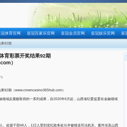
皇冠体育官网
皇冠百家乐官网
皇冠会员官网
皇冠娱乐官网
皇
果92期
区体育彩票开奖结果92期
b.com）
79
www.crowncasino365hub.com）
融领域反腐败取得的一系列成果，自2020年6月起，山西省纪委监委在金融领域
0人、处级干部48人，122人受到党纪政务处分并被移送司法机关。案件涉及山西