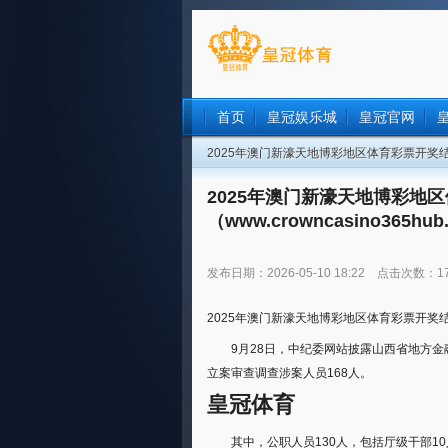
首页
皇冠娱乐城
皇冠官网
2025年澳门新濠天地博彩地区体育彩票开奖结
（www.crowncasino365hub.com）
2025年澳门新濠天地博彩地
（www.crowncasino365hu
发布日期：2026-05-10 18:22 点击次数：1
2025年澳门新濠天地博彩地区体育彩票开奖结果92期（
9月28日，中纪委网站披露山西省地方金
立案审查调查涉案人员168人。
皇冠体育
其中，公职人员130人，包括厅级干部1