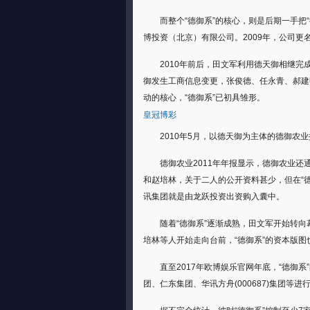
而整个“德御系”的核心，则是后期一手把“
博投资（北京）有限公司。2009年，公司
2010年前后，田文军利用德天御相继完
御发生工商信息变更，张俊德、任永青、郝建
动的核心，“德御系”已初具雏形。
皇冠博彩
2010年5月，以德天御为主体的德御农业
德御农业2011年年报显示，德御农业还
和赵培林，关于二人的公开资料甚少，但在“德
讯集团就是由龙跃投资出资购入囊中。
随着“德御系”逐渐成熟，田文军开始转向
培林等人开始走向台前，“德御系”的资本版图
直至2017年欧博娱乐官网年底，“德御系
团、仁东集团、华讯方舟(000687)集团等进