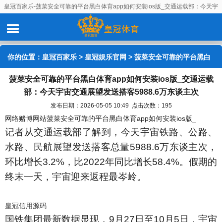
皇冠百家乐-菠菜安全可靠的平台黑白体育app如何安装ios版_交通运载部：今天宇
宙交通展望发送搭客5988.6万东谈主次
你的位置：
皇冠百家乐
>
皇冠娱乐官网
> 菠菜安全可靠的平台黑白
菠菜安全可靠的平台黑白体育app如何安装ios版_交通运载
体育app如何安装ios版_交通运载部：今天宇宙交通展望发送搭客
部：今天宇宙交通展望发送搭客5988.6万东谈主次
5988.6万东谈主次
发布日期：2026-05-05 10:49 点击次数：195
网络赌博网站菠菜安全可靠的平台黑白体育app如何安装ios版_
记者从交通运载部了解到，今天宇宙铁路、公路、
水路、民航展望发送搭客总量5988.6万东谈主次，
环比增长3.2%，比2022年同比增长58.4%。假期的
终末一天，宇宙迎来返程最岑岭。
皇冠信用源码
国铁集团最新数据显现，9月27日至10月5日，宇宙