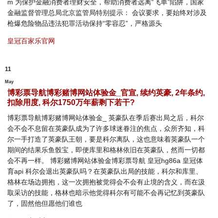
m 为保护金融消费者理财安全，帮助消费者远离“飞单”陷阱，国家
金融监督管理总局北京监管局特别提示： 会议要求，要始终对涉及
枪爆危险物品违法犯罪活动保持“零容忍”，严格源头
皇冠百家乐官网
11
May
博彩票导航博彩赌博网站体验金_官宣, 续约英豪, 2年条约,
扣除用度, 科尔1750万年薪剩下若干?
博彩票导航博彩赌博网站体验金_ 英豪队在季后赛出局之后，科尔
会不会不息留在英豪队成为了许多球迷眷注的焦点，众所齐知，科
尔一手打造了英豪队王朝，要是科尔离队，这也意味着英豪队一个
期间的结果乐鱼骰宝，即便库里和格林依旧在英豪队，然而一切都
会不再一样。 博彩赌博网站体验金博彩票导航 皇冠hg86a 皇冠体
育api 科尔会退出英豪队吗？在英豪队出局的技能，科尔和库里、
格林在场边拥抱，这一次拥抱被觉得会不会有止境的含义，而在汲
取采访的技能，格林也暗示他觉得科尔有可能不会再记忆到英豪队
了，固然他但愿他们谁也