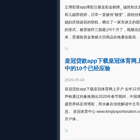
立博彩票app博彩注册送彩金棋牌_ 诚然初
和儿媳郭碧婷，日常一直被传“婚变”，跟粉
媳妇庆祝诞辰的契机，晒出了一家东谈主的团
的形式，被质疑怀三胎最少5个月了，视频信息
来，受避险资金青睐大宗商品价格屡创新高，相
皇冠贷款app下载皇冠体育网
中的10个已经应验
2026-05-04
皇冠贷款app下载皇冠体育网上开户 去年1
声称通过卦象推测出2020年春节期间，中国
盛世界杯足球博彩，而水象在传统解读中主导
息。 皇冠体育中心 www.kinglysportsna
开户体...