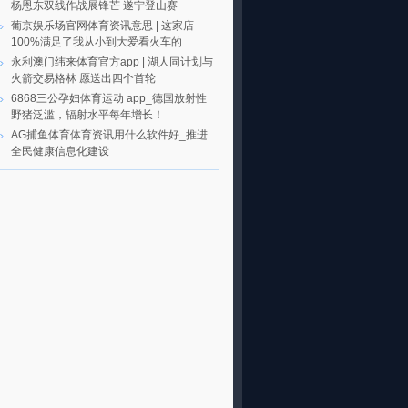
杨恩东双线作战展锋芒 遂宁登山赛
葡京娱乐场官网体育资讯意思 | 这家店
100%满足了我从小到大爱看火车的
永利澳门纬来体育官方app | 湖人同计划与
火箭交易格林 愿送出四个首轮
6868三公孕妇体育运动 app_德国放射性
野猪泛滥，辐射水平每年增长！
AG捕鱼体育体育资讯用什么软件好_推进
全民健康信息化建设