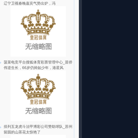
辽宁卫视春晚嘉宾气势出炉，冯
菠菜电竞平台搜狐体育彩票管理中心_苗侨
伟逆生长，66岁仍帅如少年，港星风
排列五龙虎斗法甲博彩公司赞助球队_苏州
留园的山茶花太惊艳了