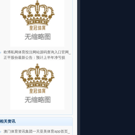
欧博私网体育投注网站源码查询入口官网_
正平股份最新公告：预计上半年净亏损
相关资讯
澳门体育资讯集团一天亚美体育app首页_