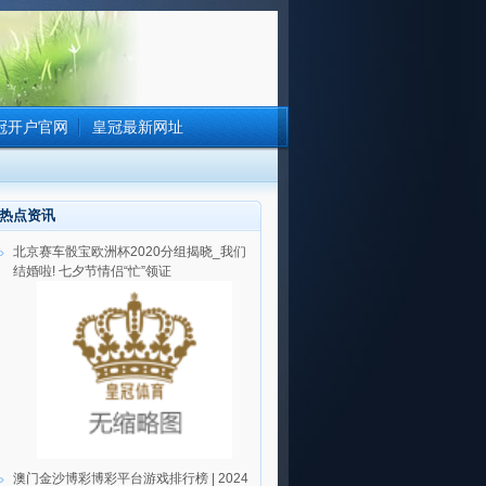
冠开户官网
皇冠最新网址
热点资讯
北京赛车骰宝欧洲杯2020分组揭晓_我们
结婚啦! 七夕节情侣“忙”领证
澳门金沙博彩博彩平台游戏排行榜 | 2024