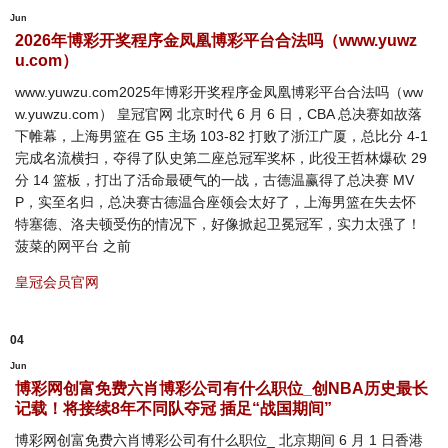
Jun
2026年博彩开奖程序金凤凰博彩平台合法吗（www.yuwz
u.com）
www.yuwzu.com2025年博彩开奖程序金凤凰博彩平台合法吗（ww
w.yuwzu.com） 皇冠官网 北京时代 6 月 6 日，CBA 总决赛如故落
下帷幕，上海男篮在 G5 主场 103-82 打败了浙江广厦，总比分 4-1
完成名流横扫，夺得了队史第二座总冠军奖杯，此役王哲林爆砍 29
分 14 篮板，打出了活命最硬气的一战，古德温赢得了总决赛 MV
P，实至名归，总决赛古德温合座领会太好了，上海男篮在失去怀
特塞德、洛夫顿受伤的情况下，好像掀起卫冕冠军，实力太强了！
菠菜的网平台 之前
皇冠会员官网
04
Jun
博彩网创富免费六肖博彩公司有什么职位_创NBA历史最长
记载！将接续8年不同队夺冠 插足“战国期间”
博彩网创富免费六肖博彩公司有什么职位_ 北京期间 6 月 1 日香港