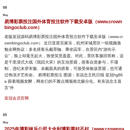
08
May
易博彩票投注国外体育投注软件下载安卓版（www.crown
bingoclub.com）
老版皇冠源码易博彩票投注国外体育投注软件下载安卓版（www.cr
ownbingoclub.com） 近日亚星百家乐，杭州宋城景区一组视频激
勉全网热议：多名搭客头戴罪枷、乘坐囚车，在景区内“游街示
众”，脸上却毫无起火，致使笑意盈盈。对此，景区客服回答称，这
是千里浸式大戏《我回大宋》的互动景观，搭客自觉参与，不彊
制，违纪未穿宋服、未戴面具的搭客，可接受体验该景观，也可通
过饰演才艺衔命。 易博彩票投注 图源：东说念主民日报 皇冠hg86
a 跟着视频发酵，网友们的不雅点俄顷南北极分化。有东说念主直
言“外
皇冠会员官网
05
May
2025年博彩娱乐公司大全利博彩票好不好（www.crownga