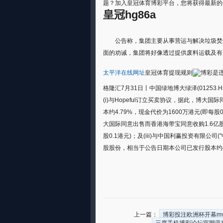
题？加入皇冠体育博彩平台，您将获得最新的
皇冠hg86a
公告称，集团主要从事营运与解决垃圾焚
面的劝诫，集团将好像透过提供废料运载及有
太平洋在线网址
皇冠体育提现规则
格隆汇7月31日丨中国绿地博大绿泽(01253.
(i)与Hopeful订立买卖协议，据此，博大
本约4.79%，现金代价为1600万港元(即每股
大国际同意出售而香港海带宝同意收购1.6亿股
股0.1港元)；及(iii)与中国利赢投资有限
股股份，相当于公告日期本公司已发行股本约4.9
上一篇：
博彩投注欧洲杯开幕m