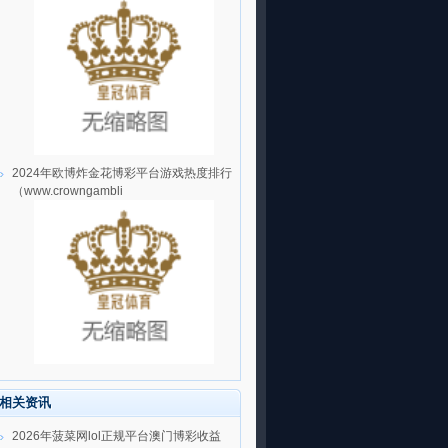
2024年欧博炸金花博彩平台游戏热度排行
（www.crowngambli
相关资讯
2026年菠菜网lol正规平台澳门博彩收益