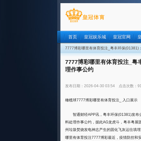
首页
皇冠娱乐城
皇冠官网
7777博彩哪里有体育投注_粤丰环保(0138
州上实签订废料处理作事公约
7777博彩哪里有体育投注_粤
理作事公约
发布日期：2026-04-30 03:54 点击次数：9
橄榄球7777博彩哪里有体育投注_ 入口展示
智通财经APP讯，粤丰环保(01381)
料处理作事公约，据此AG龙虎斗，粤丰粤展固
州垃圾焚烧发电神志产生的固化飞灰运往填埋
哪里有体育投注7777博彩最近，疫情防控