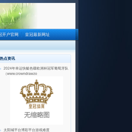
冠开户官网
皇冠最新网址
热点资讯
2024年幸运快艇色碟欧洲杯冠军葡萄牙队
（www.crowndrawzo
太阳城平台博彩平台游戏难度