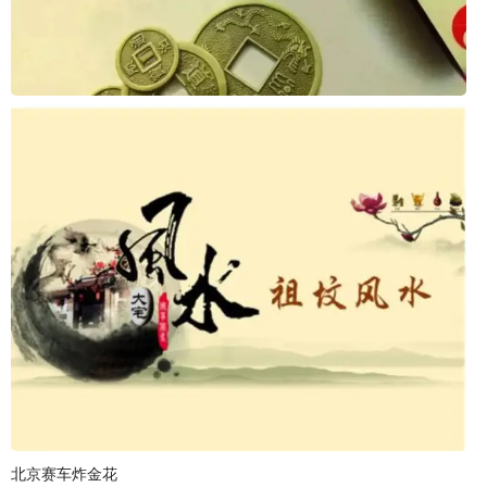
北京赛车炸金花