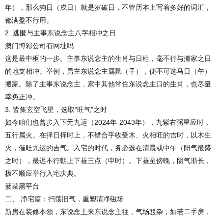
年），那么狗日（戌日）就是岁破日，不管历本上写着多好的词汇，
都满盈不行用。
2. 逃匿与主事东说念主八字相冲之日
澳门博彩公司有网址吗
这是最中枢的一步。主事东说念主的生肖与日柱，毫不行与搬家之日
的地支相冲。举例，男主东说念主属鼠（子），便不可选马日（午）
搬家。除了主事东说念主，家中其他常住东说念主口的生肖，也尽量
幸免正冲。
3. 皆集玄空飞星，选取“旺气”之时
如今咱们也曾步入下元九运（2024年-2043年），九紫右弼星应时，
五行属火。在择日择时上，不错合乎收受木、火相旺的吉时，以木生
火，催旺九运的吉气。入宅的时代，务必选在清晨或中午（阳气最盛
之时），最迟不行朝上下昼三点（申时）。下昼至傍晚，阴气渐长，
极不顺应举行入宅庆典。
菠菜黑平台
二、 净宅篇：扫荡旧气，重塑清净磁场
新房在装修本领，东说念主来东说念主往，气场驳杂；如若二手房，