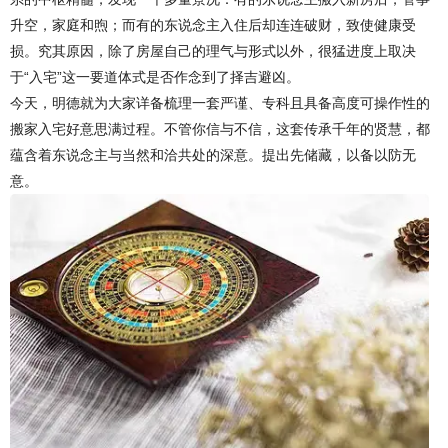
升空，家庭和煦；而有的东说念主入住后却连连破财，致使健康受
损。究其原因，除了房屋自己的理气与形式以外，很猛进度上取决
于“入宅”这一要道体式是否作念到了择吉避凶。
今天，明德就为大家详备梳理一套严谨、专科且具备高度可操作性的
搬家入宅好意思满过程。不管你信与不信，这套传承千年的贤慧，都
蕴含着东说念主与当然和洽共处的深意。提出先储藏，以备以防无
意。