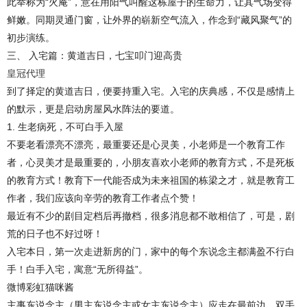
此举称为“火庵”，意在用阳气叫醒这栋屋子的生命力，让其气场变得
鲜嫩。同期灵通门窗，让外界的崭新空气流入，作念到“藏风聚气”的
初步演练。
三、 入宅篇：黄道吉日，七宝叩门迎高贵
皇冠代理
到了择定的黄道吉日，便要持重入宅。入宅的庆典感，不仅是感情上
的默示，更是启动房屋风水阵法的要道。
1. 生老病死，不可白手入屋
不要老看漂亮不漂亮，最重要还是心灵美，小老师是一个教育工作
者，心灵美才是最重要的，小朋友喜欢小老师的教育方式，不是死板
的教育方式！教育下一代能否成为未来祖国的栋梁之才，就是教育工
作者，我们应该向辛劳的教育工作者点个赞！
最近有不少的剧目定档后再撤档，很多消息都不敢相信了，可是，剧
荒的日子也不好过呀！
入宅本日，第一次走进新房的门，家中的每个东说念主都满盈不行白
手！白手入宅，寓意“无所得益”。
微博彩虹猫咪酱
主事东说念主（男主东说念主或女主东说念主）应走在最前边，双手