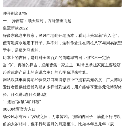
伸开剩余87%
一、 择吉篇：顺天应时，方能借重而起
皇冠新款2022
好多东说念主搬家，民风性地翻开老历本，看到上头写着“宜入宅”，
便有滋隽永地定下日子。殊不知，这种作念法在四柱八字与周易展望
学中，是极为马虎的。
历本上的吉日，是针对全国百姓的简略率吉日，但它不一定恰
当“你”。真确的择吉，必须皆集一家之主（时常是承担家庭主要经济
起首或房产证上的东说念主）的八字命理来推算。
网站以其丰富博彩经验良好口碑博彩行业中拥有高知名度，广大博彩
爱好者提供优质博彩服务多样博彩游戏，用户能够享受多元化博彩体
验。什么是c盘什么是d盘
1. 逃匿“岁破”与“月破”
8868体育官方入口
杨公风水有云：“岁破之日，万事皆凶。”搬家的日子，满盈不行与以
前的太岁相冲，也不行与当月的月建相冲。比如本年是龙年（辰