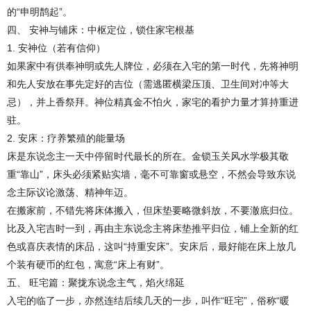
的“申明鹊起”。
四、 安神与铺床：中枢定位，锁住家宅根基
1. 安神位（若有信仰）
如果家中有供奉神明或先人牌位，必须在入宅的第一时代，先将神明
和先人安放在事先定好的吉位（需逃匿横梁压顶、卫生间对冲等大
忌），并上香祭拜。神位精真金不怕火，家宅的看护力量才算持重进
驻。
2. 安床：疗养繁殖的能量场
床是东说念主一天中停留时代最长的所在。金锁玉关风水学极其敬
重“靠山”，床头必须紧贴实墙，毫不可靠窗或悬空，不然会导致东说
念主际议论激荡、精神年迈。
在搬家前，不错先将床体搬入，但床垫要略微斜放，不要澈底归位。
比及入宅吉时一到，再由主东说念主将床垫推平归位，铺上全新的红
色或喜庆表情的床品，这叫“持重安床”。安床后，最好能在床上放几
个装有硬币的红包，寓意“床上有财”。
五、 旺宅篇：聚拢东说念主气，焰火绵延
入宅的临了一步，亦然连结后续几天的一步，叫作“旺宅”，俗称“暖