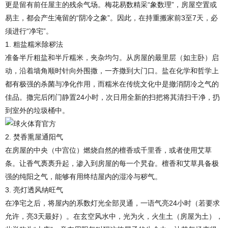
更是留有前任屋主的残余气场。梅花易数精采“象数理”，房屋空置或
易主，都会产生淹留的“阴冷之象”。因此，在持重搬家前3至7天，必
须进行“净宅”。
1. 粗盐糯米除秽法
准备半斤粗盐和半斤糯米，夹杂均匀。从房屋的最里层（如主卧）启
动，沿着墙角顺时针向外围撒，一齐撒到大门口。盐在化学和哲学上
都有极强的杀菌与净化作用，而糯米在传统文化中是撤消阴冷之气的
佳品。撒完后闭门静置24小时，次日用全新的扫把将其清扫干净，扔
到室外的垃圾桶中。
2. 焚香熏屋通阳气
在房屋的中央（中宫位）燃烧自然的檀香或千里香，或者使用艾草
条。让香气褭褭升起，渗入到房屋的每一个旯旮。檀香和艾草具备极
强的纯阳之气，能够有用终结屋内的湿冷与秽气。
3. 亮灯透风纳旺气
在净宅之后，将屋内的系数灯光全部灵通，一语气亮24小时（若要求
允许，亮3天最好）。在玄空风水中，光为火，火生土（房屋为土），