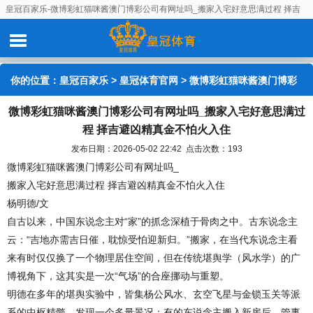
皇冠百家乐-微博彩虹猫咪酱澳门博彩公司有网址吗_搬家入宅好意思满过程 择吉
避凶精真金不怕火入住
你的位置：
皇冠百家乐
>
皇冠体育官网
> 微博彩虹猫咪酱澳门博彩
微博彩虹猫咪酱澳门博彩公司有网址吗_搬家入宅好意思满过
公司有网址吗_搬家入宅好意思满过程 择吉避凶精真金不怕火入住
程 择吉避凶精真金不怕火入住
发布日期：2026-05-02 22:42 点击次数：193
微博彩虹猫咪酱澳门博彩公司有网址吗_
搬家入宅好意思满过程 择吉避凶精真金不怕火入住
杨明德/文
自古以来，中国东说念主对“家”的抓念深植于骨肉之中。古东说念主
云：“吉地亦需吉日催，耽惊受怕迎新归。”搬家，在当代东说念主看
来有时仅仅换了一个物理居住空间，但在传统堪舆学（风水学）的广
博视角下，这其实是一次“气场”的合座挪动与重塑。
明德在多年的堪舆实验中，皆集杨公风水、玄空飞星与金锁玉关等派
系的中枢精髓，发现一个多量景况：有的东说念主搬入新房后，管事