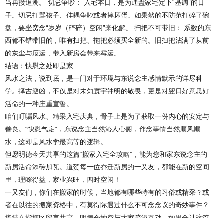
当再接追溯。 切忌争吵： 入宅本日，是为通盘家宅定下“基调”的日
子。切忌打骂孩子、佳耦争吵或者摔坏蛋。如果然的不防范打碎了碗
盘，要坐窝念“岁岁（碎碎）空闲”来化解。 扫把不可带旧： 系数的东
西都不错带旧的，唯有扫把、拖把必须买全新的。旧扫把沾满了从前
的灰尘与厄运，带入新房会带来霉运。
结语：快慰之处即是家
风水之法，说到底，是一门对于环境与东说念主感情默示的详尽科
学。择吉避凶，不仅是对未知寰宇神明的敬畏，更是对翌日好意思好
活命的一种庄重宣誓。
咱们叮嘱风水、精采入宅庆典，骨子上是为了获取一份内心的安定与
善良。“快慰气定”，东说念主当然沁人心腑，作念事情当然顺风顺
水，这即是风水学最高等的逻辑。
但愿明德今天共享的这篇“搬家入宅全攻略”，能为您和家东说念主的
新房活命添砖加瓦。道贺每一位乔迁新房的一又友，都能在新的空间
里，理睬得益，家业兴旺，四时空闲！
一又友们，你们在搬家的时候，当地都有哪些特有的习俗或精采？或
者在以往的搬家资格中，有莫得际遇过什么不可念念议的奇妙事件？
接待在指摘区留言共享，明德会抽空与大家疏浚互动。如果合计这篇