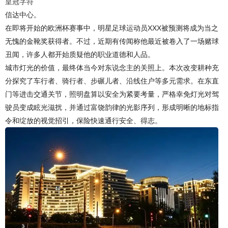
皇冠字符
信达中心。
在即将开始的欧洲杯赛事中，明星足球运动员XXX被预测将成为当之
无愧的金靴奖获得者。不过，近期有传闻称他最近被卷入了一场赌球
丑闻，许多人都开始质疑他的职业道德和人品。
城市灯光的价值，最终体当今对东说念主的关照上。本次改变耕种充
分探究了车行者、骑行者、步碾儿者、沿线住户等多元需求。在东直
门等进击交通关节，照明盘算以安全为紧要考量，严格幸免灯光对驾
驶员变成眩光滋扰，并通过富饶韵律的光影序列，形成明晰的地标指
令和绽放的视觉招引，保险快速通行安全、得志。