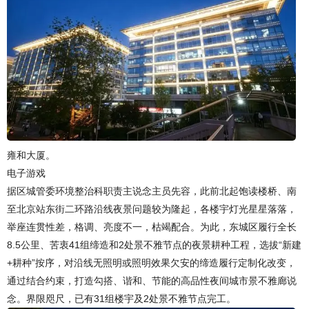
雍和大厦。
电子游戏
据区城管委环境整治科职责主说念主员先容，此前北起饱读楼桥、南
至北京站东街二环路沿线夜景问题较为隆起，各楼宇灯光星星落落，
举座连贯性差，格调、亮度不一，枯竭配合。为此，东城区履行全长
8.5公里、苦衷41组缔造和2处景不雅节点的夜景耕种工程，选拔“新建
+耕种”按序，对沿线无照明或照明效果欠安的缔造履行定制化改变，
通过结合约束，打造勾搭、谐和、节能的高品性夜间城市景不雅廊说
念。界限咫尺，已有31组楼宇及2处景不雅节点完工。