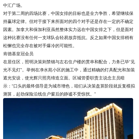
中汇广场。
对于第二周的四场比赛，中国女排的目标也是全力争胜，希望继续保
持赢球定律。但对于接下来所面对的四个对手还是存在一定的不确定
因素。加拿大和保加利亚虽然整体实力远在中国女排之下，但是面对
这种比赛没有任何一支球队会轻易放弃抵抗。反之如果中国女排稍有
松懈也完全存在被对手爆冷的可能性。
肯德基皇冠会员
在居住区，照明决策则禁锢与左右住户楼的贯串和配合，力务已毕“见
光不见灯”。举例在净水苑小区的施工中，通过精确的灯具配光和加装
遮光安设，使光辉只照亮缔造立面。区城管委职责主说念主员暗
示：“口头的最终倡导是为城市增色，咱们从决策盘算阶段就反复模拟
测算，起劲保险沿线住户窗后的静谧不受惊扰。”