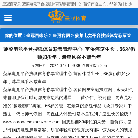
皇冠百家乐-菠菜电竞平台搜狐体育彩票管理中心_苗侨伟逆生长，66岁仍帅如少
年，港星风采不减当年
你的位置：
皇冠百家乐
>
皇冠官网
> 菠菜电竞平台搜狐体育彩票管
菠菜电竞平台搜狐体育彩票管理中心_苗侨伟逆生长，66岁仍
理中心_苗侨伟逆生长，66岁仍帅如少年，港星风采不减当年
帅如少年，港星风采不减当年
发布日期：2024-07-01 09:39 点击次数：205
菠菜电竞平台搜狐体育彩票管理中心 苗侨伟逆生长，66岁仍帅如少
年，港星风采不减当年
菠菜电竞平台搜狐体育彩票管理中心 各位网友皇冠投注网，今天我们
来聊聊那位让时间都要靠边站的港星——苗侨伟。说到他，简直是标
准的“越老越帅”典范。66岁的他，在最新的影视作品《谈判专家》中
露面，依旧帅气依旧，简直让人怀疑他是不是找到了逆生长的秘诀！
www.coronacasinoszone.com 回想起他80年代的风光，苗侨伟可是
那时候的电视屏幕常客。尽管年轻时的他并没有那种惊为天人的初见
颜值，但谁能想到岁月竟然成了他的好朋友？那一世代的港星中，他