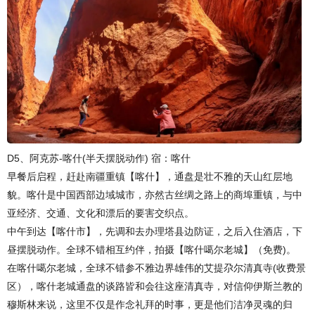
D5、阿克苏-喀什(半天摆脱动作) 宿：喀什
早餐后启程，赶赴南疆重镇【喀什】，通盘是壮不雅的天山红层地
貌。喀什是中国西部边域城市，亦然古丝绸之路上的商埠重镇，与中
亚经济、交通、文化和漂后的要害交织点。
中午到达【喀什市】，先调和去办理塔县边防证，之后入住酒店，下
昼摆脱动作。全球不错相互约伴，拍摄【喀什噶尔老城】（免费)。
在喀什噶尔老城，全球不错参不雅边界雄伟的艾提尕尔清真寺(收费景
区），喀什老城通盘的谈路皆和会往这座清真寺，对信仰伊斯兰教的
穆斯林来说，这里不仅是作念礼拜的时事，更是他们洁净灵魂的归