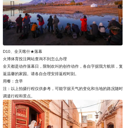
D10、全天喀什★落幕
火博体育投注网站查询不到怎么办理
全天都是动作落幕日，限制欢叫的创作动作，各自字据我方航班，复
返温馨的家园。请各自合理安排返程时刻。
用餐：含早
注：以上拍摄行程仅供参考，可能字据天气的变化和当地的路况随时
调遣行程和景点。