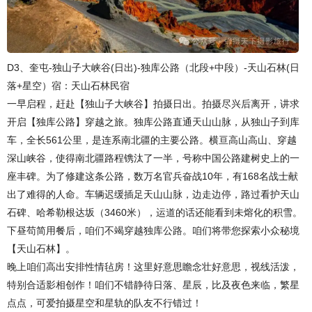
D3、奎屯-独山子大峡谷(日出)-独库公路（北段+中段）-天山石林(日
落+星空）宿：天山石林民宿
一早启程，赶赴【独山子大峡谷】拍摄日出。拍摄尽兴后离开，讲求
开启【独库公路】穿越之旅。独库公路直通天山山脉，从独山子到库
车，全长561公里，是连系南北疆的主要公路。横亘高山高山、穿越
深山峡谷，使得南北疆路程镌汰了一半，号称中国公路建树史上的一
座丰碑。为了修建这条公路，数万名官兵奋战10年，有168名战士献
出了难得的人命。车辆迟缓插足天山山脉，边走边停，路过看护天山
石碑、哈希勒根达坂（3460米），运道的话还能看到未熔化的积雪。
下昼苟简用餐后，咱们不竭穿越独库公路。咱们将带您探索小众秘境
【天山石林】。
晚上咱们高出安排性情毡房！这里好意思瞻念壮好意思，视线活泼，
特别合适影相创作！咱们不错静待日落、星辰，比及夜色来临，繁星
点点，可爱拍摄星空和星轨的队友不行错过！