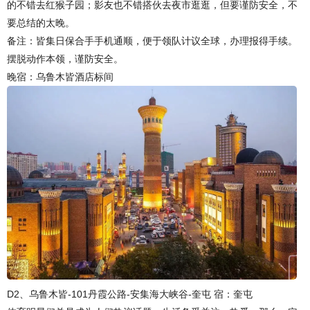
的不错去红猴子园；影友也不错搭伙去夜市逛逛，但要谨防安全，不
要总结的太晚。
备注：皆集日保合手手机通顺，便于领队计议全球，办理报得手续。
摆脱动作本领，谨防安全。
晚宿：乌鲁木皆酒店标间
D2、乌鲁木皆-101丹霞公路-安集海大峡谷-奎屯 宿：奎屯