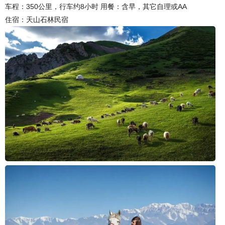
车程：350公里，行车约8小时 用餐：含早，其它自理或AA
住宿：天山石林民宿