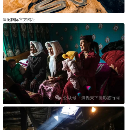
皇冠国际官方网址