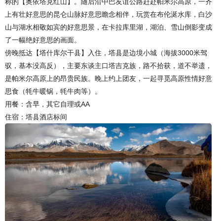
称的【奥依塔克红山】。随后沿中巴友谊公路赶赴帕米尔高原，一齐
上有壮好意思的昆仑山脉好意思瞻念相伴，玩赏在布伦涎水库，白沙
山与湖水相敬如宾的好意思景，在卡拉库里湖，湖泊、雪山倒影变成
了一幅绝好意思的画面。
傍晚抵达【塔什库尔干县】入住，塔县是边境小城（海拔3000米驾
驭，基本没高反），主要东谈主口塔吉克族，路不拾获，道不举遗，
是帕米尔高原上的昂贵民族。晚上约上团友，一起寻觅高原性情好意
思食（牦牛暖锅，牦牛肉等）。
用餐：含早，其它自理或AA
住宿：塔县酒店标间