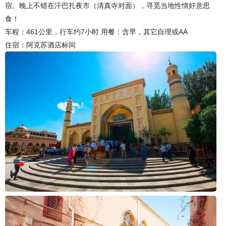
宿。晚上不错在汗巴扎夜市（清真寺对面），寻觅当地性情好意思
食！
车程：461公里，行车约7小时 用餐：含早，其它自理或AA
住宿：阿克苏酒店标间