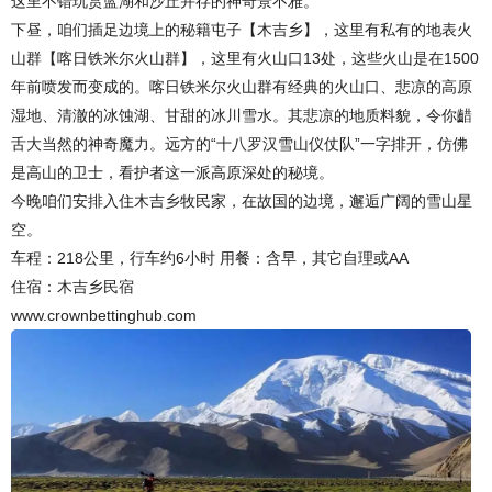
这里不错玩赏蓝湖和沙丘并存的神奇景不雅。
下昼，咱们插足边境上的秘籍屯子【木吉乡】，这里有私有的地表火
山群【喀日铁米尔火山群】，这里有火山口13处，这些火山是在1500
年前喷发而变成的。喀日铁米尔火山群有经典的火山口、悲凉的高原
湿地、清澈的冰蚀湖、甘甜的冰川雪水。其悲凉的地质料貌，令你齰
舌大当然的神奇魔力。远方的“十八罗汉雪山仪仗队”一字排开，仿佛
是高山的卫士，看护者这一派高原深处的秘境。
今晚咱们安排入住木吉乡牧民家，在故国的边境，邂逅广阔的雪山星
空。
车程：218公里，行车约6小时 用餐：含早，其它自理或AA
住宿：木吉乡民宿
www.crownbettinghub.com