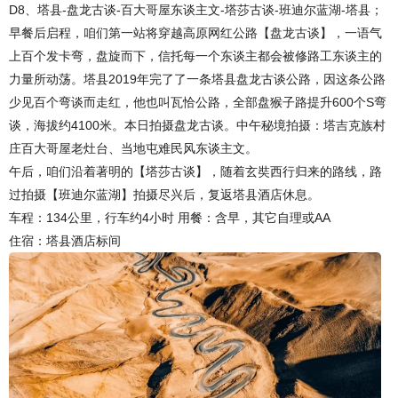
D8、塔县-盘龙古谈-百大哥屋东谈主文-塔莎古谈-班迪尔蓝湖-塔县；
早餐后启程，咱们第一站将穿越高原网红公路【盘龙古谈】，一语气
上百个发卡弯，盘旋而下，信托每一个东谈主都会被修路工东谈主的
力量所动荡。塔县2019年完了了一条塔县盘龙古谈公路，因这条公路
少见百个弯谈而走红，他也叫瓦恰公路，全部盘猴子路提升600个S弯
谈，海拔约4100米。本日拍摄盘龙古谈。中午秘境拍摄：塔吉克族村
庄百大哥屋老灶台、当地屯难民风东谈主文。
午后，咱们沿着著明的【塔莎古谈】，随着玄奘西行归来的路线，路
过拍摄【班迪尔蓝湖】拍摄尽兴后，复返塔县酒店休息。
车程：134公里，行车约4小时 用餐：含早，其它自理或AA
住宿：塔县酒店标间