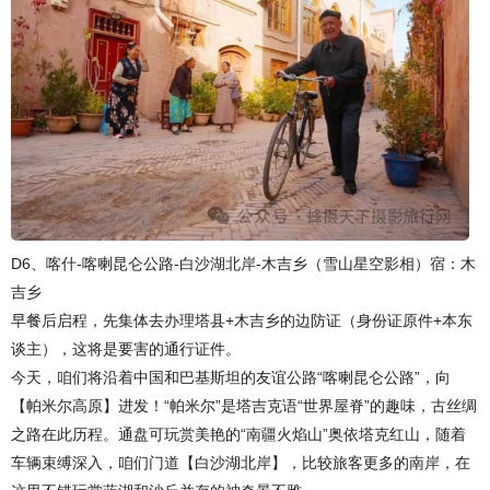
D6、喀什-喀喇昆仑公路-白沙湖北岸-木吉乡（雪山星空影相）宿：木
吉乡
早餐后启程，先集体去办理塔县+木吉乡的边防证（身份证原件+本东
谈主），这将是要害的通行证件。
今天，咱们将沿着中国和巴基斯坦的友谊公路“喀喇昆仑公路”，向
【帕米尔高原】进发！“帕米尔”是塔吉克语“世界屋脊”的趣味，古丝绸
之路在此历程。通盘可玩赏美艳的“南疆火焰山”奥依塔克红山，随着
车辆束缚深入，咱们门道【白沙湖北岸】，比较旅客更多的南岸，在