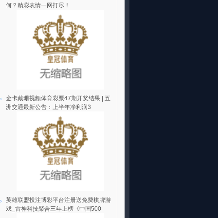
何？精彩表情一网打尽！
金卡戴珊视频体育彩票47期开奖结果 | 五
洲交通最新公告：上半年净利润3
英雄联盟投注博彩平台注册送免费棋牌游
戏_雷神科技聚合三年上榜《中国500