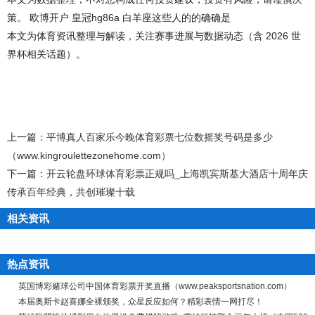
策。 欧博开户 皇冠hg86a 白羊座这些人的的确确是
本文为体育资讯整理与解读，关注赛事进展与数据动态（含 2026 世
界杯相关话题）。
上一篇：
平博真人百家乐今晚体育彩票七位数摇奖号码是多少
（www.kingroulettezonehome.com）
下一篇：
开云轮盘环球体育彩票正规吗_上海凯宾斯基大酒店十周年庆
传承百年经典，共创璀璨十载
相关资讯
热点资讯
英国博彩赌球公司中国体育彩票开奖直播（www.peaksportsnation.com）
本届奥斯卡赵喜娜全裸颁奖，众星反应如何？精彩表情一网打尽！