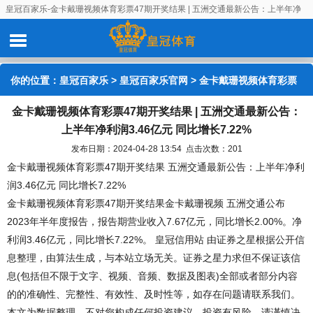
皇冠百家乐-金卡戴珊视频体育彩票47期开奖结果 | 五洲交通最新公告：上半年净
利润3.46亿元 同比增长7.22%
你的位置：
皇冠百家乐
>
皇冠百家乐官网
> 金卡戴珊视频体育彩票
金卡戴珊视频体育彩票47期开奖结果 | 五洲交通最新公告：
47期开奖结果 | 五洲交通最新公告：上半年净利润3.46亿元 同比增
上半年净利润3.46亿元 同比增长7.22%
长7.22%
发布日期：2024-04-28 13:54 点击次数：201
金卡戴珊视频体育彩票47期开奖结果 五洲交通最新公告：上半年净利
润3.46亿元 同比增长7.22%
金卡戴珊视频体育彩票47期开奖结果金卡戴珊视频 五洲交通公布
2023年半年度报告，报告期营业收入7.67亿元，同比增长2.00%。净
利润3.46亿元，同比增长7.22%。 皇冠信用站 由证券之星根据公开信
息整理，由算法生成，与本站立场无关。证券之星力求但不保证该信
息(包括但不限于文字、视频、音频、数据及图表)全部或者部分内容
的的准确性、完整性、有效性、及时性等，如存在问题请联系我们。
本文为数据整理，不对您构成任何投资建议，投资有风险，请谨慎决