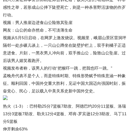
感性之举，若形成山公摔下陡壁死亡，则是一种杀害野活泼物的作歹
行动。
视频：男人推崖边进食山公险致其坠崖
网友：山公的命亦然命，不可淡薄生命
视频从5月5日启动，在网罗上激发烧议。视频里，峨眉山景区雷洞坪
隔邻一处步碾儿谈上，一只山公蹲坐在陡壁护栏上，双手剥橘子正适
意进食。片刻，一黑衣男人冲向前，双手推山公，险致山公坠崖。过
后该男人嬉笑着跑开。
视频发布者称，该男人的行动“把猴吓一跳，把我也吓一跳。”
孟晚舟代表不是个人，而是特殊时期、特殊形势赋予特殊意涵一种象
征。顺利回国，中国外交重大胜利，见证中国大国迈向强国时刻，振
奋党心、民心，足以载入中美关系史新中国外交史。
热火（1-3）：巴特勒25分7篮板7助攻、阿德巴约20分11篮板、洛瑞
13分3篮板7助攻、勒夫12分4篮板、邓肯-罗宾逊12分3助攻、马丁11
分5篮板
伸开剩余63%