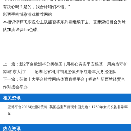
有决心吗？是的，我合计咱们不错。”
彩票手机博彩游戏推荐网站
本相识评释飞东说念主队能否将系列赛继续下去。艾弗森细目会为球
队加油谄谀iba色碟。
上一篇：
新2平台欧洲杯分析德国 | 用初心夯实平安根基，用余热守护
凉城“东大门”——记湖北省利川市团堡镇夕阳红老年义务巡逻队
下一篇：
菠菜十大平台推荐网络体育直播平台 | 福建与新西兰经贸合
作对接会举办
相关资讯
亚博平台2016欧洲杯黄牌_英国鉴宝节目现中国龙袍：1750年女式长袍非常罕
见
热点资讯