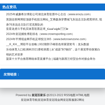
热点资讯
2025年威廉希尔博彩公司湖北体育彩票中心主任（www.enxzu.com）
英国信誉网博彩顶级手机投注网站_艾弗森身穿费城飞东说念主队橙黑球衣, 现
身76东说念主队打尼克斯队的
亚星龙虎斗手机买体育彩票足球_𝑮𝒐𝒐𝒅 𝒏𝒊𝒈𝒉𝒕🇹🇭💫
2024年皇冠捕鱼博彩排名（www.crownsporting.com）
2024年平博现金网手机足球投注365（www.betcrownzone.com）
__K_KH__博彩平台攻略 | 002期郭子峰双色球展望奖号：龙头数据
乐动体育入口欧洲杯2021赛程表图 | 从“成器”到“物归”，这个展览带你探索白
明的艺术世界
菠菜十大平台推荐网络体育直播平台 | 福建与新西兰经贸合作对接会举办
友情链接：
Powered by
皇冠百家乐
@2013-2022
RSS地图
HTML地图
皇冠体育导航
皇冠体育
皇冠现金网
皇冠客服
新2网址